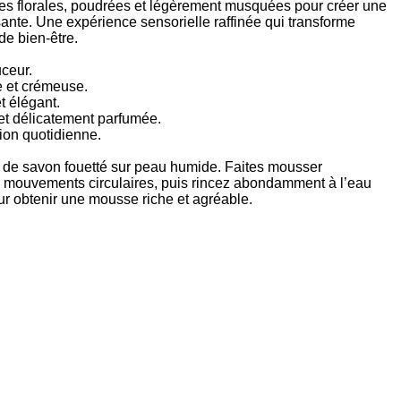
es florales, poudrées et légèrement musquées pour créer une
sante. Une expérience sensorielle raffinée qui transforme
e bien-être.
ceur.
e et crémeuse.
t élégant.
et délicatement parfumée.
tion quotidienne.
é de savon fouetté sur peau humide. Faites mousser
n mouvements circulaires, puis rincez abondamment à l’eau
pour obtenir une mousse riche et agréable.