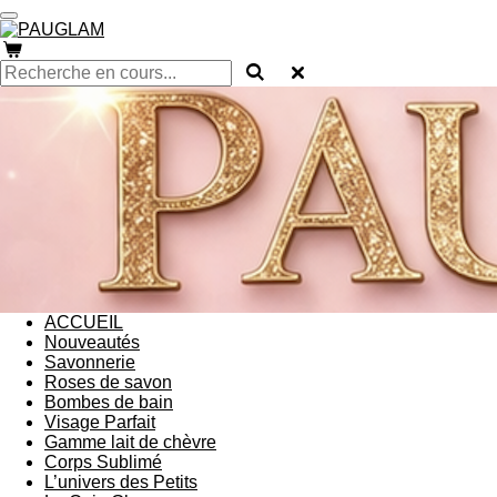
Passer
au
contenu
principal
ACCUEIL
Nouveautés
Savonnerie
Roses de savon
Bombes de bain
Visage Parfait
Gamme lait de chèvre
Corps Sublimé
L’univers des Petits