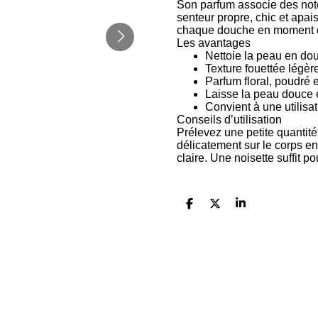
Son parfum associe des not
senteur propre, chic et apai
chaque douche en moment d
Les avantages
Nettoie la peau en dou
Texture fouettée légèr
Parfum floral, poudré e
Laisse la peau douce 
Convient à une utilisa
Conseils d’utilisation
Prélevez une petite quantit
délicatement sur le corps e
claire. Une noisette suffit 
P
P
P
a
a
a
r
r
r
t
t
t
a
a
a
g
g
g
e
e
e
r
r
r