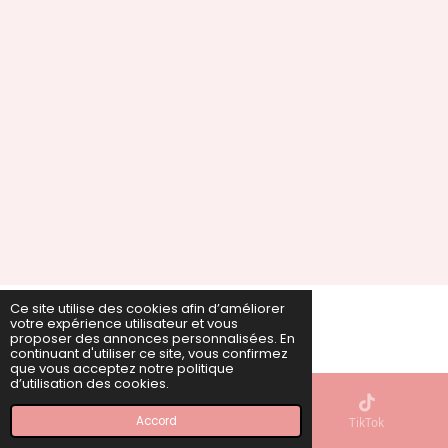
Ce site utilise des cookies afin d’améliorer
votre expérience utilisateur et vous
ire © 2022 - 2026 PAUGLAM
proposer des annonces personnalisées. En
Propulsé par
Webador
continuant d'utiliser ce site, vous confirmez
que vous acceptez notre politique
d’utilisation des cookies.
Accord
E-mail
Carte
TikTok