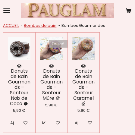
Passer
au
contenu
principal
ACCUEIL
»
Bombes de bain
»
Bombes Gourmandes
Épuisé
🍩
🍩
🍩
Donuts
Donuts
Donuts
de Bain
de Bain
de Bain
Gourman
Gourman
Gourman
ds –
ds –
ds –
Senteur
Senteur
Senteur
Noix de
Mûre 🍇
Caramel
Coco 🥥
🍯
5,90 €
5,90 €
5,90 €
Ajouter au panier
M'avertir si disponible
Ajouter au panier