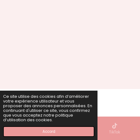
Ce site utilise des cookies afin d’améliorer
votre expérience utilisateur et vous
ire © 2022 - 2026 PAUGLAM
proposer des annonces personnalisées. En
Propulsé par
Webador
continuant d'utiliser ce site, vous confirmez
que vous acceptez notre politique
d’utilisation des cookies.
Accord
E-mail
Carte
TikTok