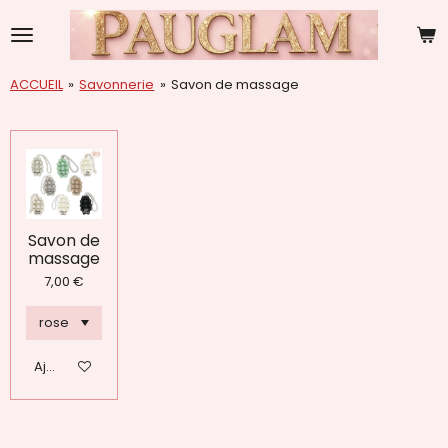
Passer
au
contenu
principal
ACCUEIL
»
Savonnerie
»
Savon de massage
Savon de
massage
7,00 €
Ajouter au panier