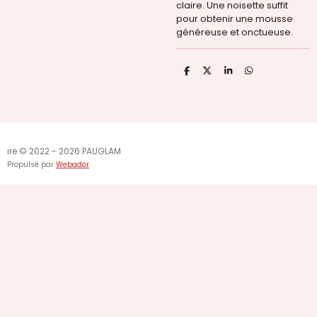
claire. Une noisette suffit
pour obtenir une mousse
généreuse et onctueuse.
P
P
P
P
a
a
a
a
r
r
r
r
t
t
t
t
a
a
a
a
g
g
g
g
e
e
e
e
r
r
r
r
ire © 2022 - 2026 PAUGLAM
Propulsé par
Webador