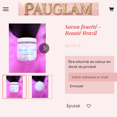
Passer
au
contenu
principal
Savon fouetté -
Beauté Brazil
10,00 €
Être informé du retour en
stock du produit
Envoyer
Épuisé