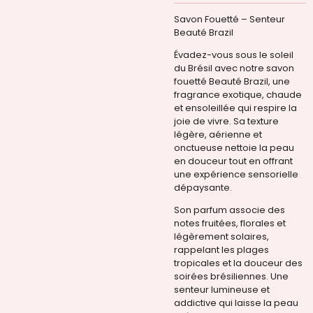
Savon Fouetté – Senteur
Beauté Brazil
Évadez-vous sous le soleil
du Brésil avec notre savon
fouetté
Beauté Brazil
, une
fragrance exotique, chaude
et ensoleillée qui respire la
joie de vivre. Sa texture
légère, aérienne et
onctueuse nettoie la peau
en douceur tout en offrant
une expérience sensorielle
dépaysante.
Son parfum associe des
notes fruitées, florales et
légèrement solaires,
rappelant les plages
tropicales et la douceur des
soirées brésiliennes. Une
senteur lumineuse et
addictive qui laisse la peau