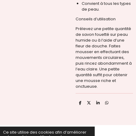
Convient à tous les types
de peau.
Conseils d’utilisation
Prélevez une petite quantité
de savon fouetté sur peau
humide ou à l’aide d’une
fleur de douche. Faites
mousser en effectuant des
mouvements circulaires,
puis rincez abondamment à
l’eau claire. Une petite
quantité suffit pour obtenir
une mousse riche et
onctueuse.
P
P
P
P
a
a
a
a
r
r
r
r
t
t
t
t
a
a
a
a
g
g
g
g
e
e
e
e
Ce site utilise des cookies afin d’améliorer
r
r
r
r