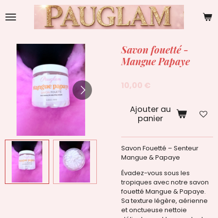
Passer
au
contenu
principal
Savon fouetté -
Mangue Papaye
10,00 €
Ajouter au
panier
Savon Fouetté – Senteur
Mangue & Papaye
Évadez-vous sous les
tropiques avec notre savon
fouetté
Mangue & Papaye
.
Sa texture légère, aérienne
et onctueuse nettoie