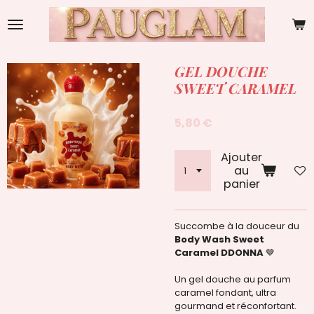
Passer
au
contenu
principal
GEL DOUCHE
SWEET CARAMEL
5,80 €
Ajouter
au
panier
Succombe à la douceur du
Body Wash Sweet
Caramel DDONNA
🤎
Un gel douche au parfum
caramel fondant, ultra
gourmand et réconfortant.