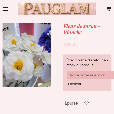
Passer
au
contenu
principal
Fleur de savon -
Blanche
1,90 €
Être informé du retour en
stock du produit
Envoyer
Épuisé