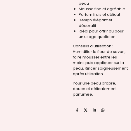
peau
Mousse fine et agréable
Parfum frais et délicat
Design élégant et
décoratif
Idéal pour offrir ou pour
un usage quotidien
Conseils d’utilisation :
Humidifier la fleur de savon,
faire mousser entre les
mains puis appliquer sur la
peau. Rincer soigneusement
après utilisation.
Pour une peau propre,
douce et délicatement
parfumée.
P
P
P
P
a
a
a
a
r
r
r
r
t
t
t
t
a
a
a
a
g
g
g
g