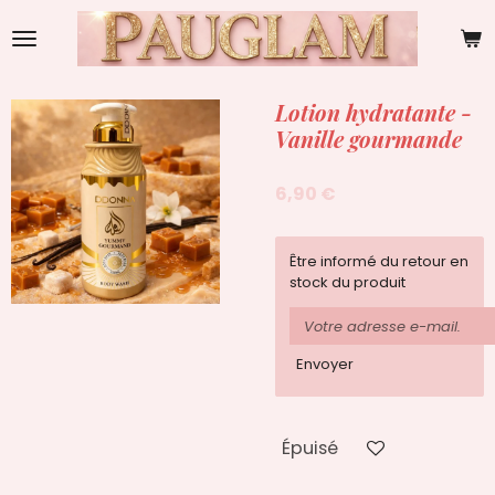
Passer
au
contenu
principal
Lotion hydratante -
Vanille gourmande
6,90 €
Être informé du retour en
stock du produit
Envoyer
Épuisé