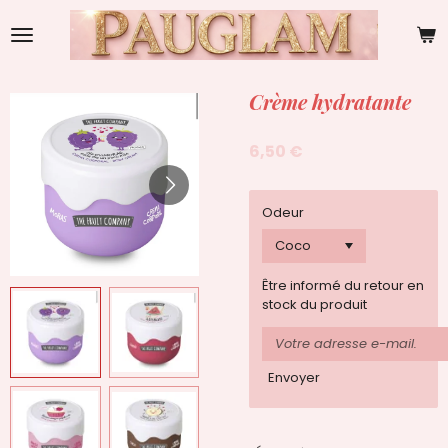
Passer
au
contenu
principal
Crème hydratante
6,50 €
Odeur
Être informé du retour en
stock du produit
Envoyer