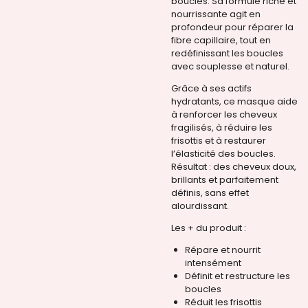
bouclés. Sa formule riche et
nourrissante agit en
profondeur pour réparer la
fibre capillaire, tout en
redéfinissant les boucles
avec souplesse et naturel.
Grâce à ses actifs
hydratants, ce masque aide
à renforcer les cheveux
fragilisés, à réduire les
frisottis et à restaurer
l’élasticité des boucles.
Résultat : des cheveux doux,
brillants et parfaitement
définis, sans effet
alourdissant.
Les + du produit :
Répare et nourrit
intensément
Définit et restructure les
boucles
Réduit les frisottis