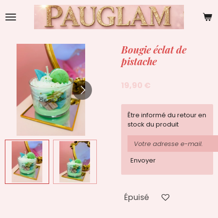
Passer
au
contenu
principal
Bougie éclat de
pistache
19,90 €
Être informé du retour en
stock du produit
Envoyer
Épuisé