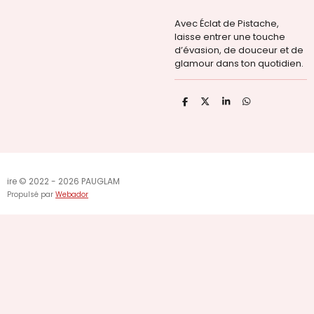
Avec Éclat de Pistache,
laisse entrer une touche
d’évasion, de douceur et de
glamour dans ton quotidien.
P
P
P
P
a
a
a
a
r
r
r
r
t
t
t
t
a
a
a
a
g
g
g
g
e
e
e
e
r
r
r
r
ire © 2022 - 2026 PAUGLAM
Propulsé par
Webador