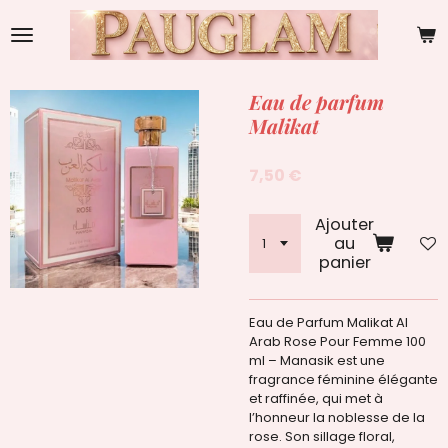
Passer
au
contenu
principal
Eau de parfum
Malikat
7,50 €
Ajouter
au
panier
Eau de Parfum Malikat Al
Arab Rose Pour Femme 100
ml – Manasik est une
fragrance féminine élégante
et raffinée, qui met à
l’honneur la noblesse de la
rose. Son sillage floral,