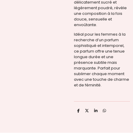
délicatement sucré et
légèrement poudré, révèle
une composition à la fois
douce, sensuelle et
envoûtante.
Idéal pour les femmes à la
recherche d’un parfum
sophistiqué et intemporel,
ce parfum offre une tenue
longue durée et une
présence subtile mais
marquante. Parfait pour
sublimer chaque moment
avec une touche de charme
et de féminité.
P
P
P
P
a
a
a
a
r
r
r
r
t
t
t
t
a
a
a
a
g
g
g
g