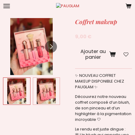
Passer
au
contenu
Coffret makeup
principal
9,00 €
Ajouter au
panier
✨ NOUVEAU COFFRET
MAKEUP DISPONIBLE CHEZ
PAUGLAM ✨
Découvrez notre nouveau
coffret composé d’un blush,
de son pinceau et d’un
highlighter à la pigmentation
incroyable 🤍
Le rendu est juste dingue :
🌸 Un blush qui apporte une