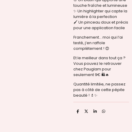
touche fraîche et lumineuse
✨ Un highlighter qui capte la
lumière à la perfection
🖌️ Un pinceau doux et précis
pour une application facile
Franchement… moi qui l’ai
testé, j’en raffole
complètement ! 😍
Et le meilleur dans tout ça ?
Vous pouvez le retrouver
chez Pauglam pour
seulement 9€ 🛍️🔥
Quantité limitée, ne passez
pas à côté de cette pépite
beauté ! 💄✨
P
P
P
P
a
a
a
a
r
r
r
r
t
t
t
t
a
a
a
a
g
g
g
g