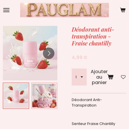
Passer
au
contenu
principal
Déodorant anti-
transpiration -
Fraise chantilly
4,99 €
Ajouter
au
panier
Déodorant Anti-
Transpiration
Senteur Fraise Chantilly