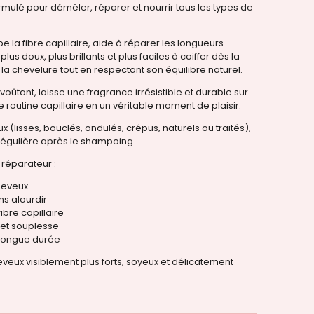
mulé pour démêler, réparer et nourrir tous les types de
 la fibre capillaire, aide à réparer les longueurs
us doux, plus brillants et plus faciles à coiffer dès la
e la chevelure tout en respectant son équilibre naturel.
oûtant, laisse une fragrance irrésistible et durable sur
 routine capillaire en un véritable moment de plaisir.
(lisses, bouclés, ondulés, crépus, naturels ou traités),
on régulière après le shampoing.
réparateur :
heveux
s alourdir
fibre capillaire
 et souplesse
 longue durée
veux visiblement plus forts, soyeux et délicatement