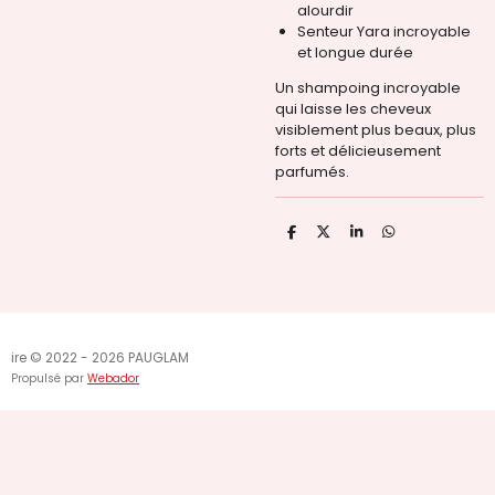
alourdir
Senteur Yara incroyable
et longue durée
Un shampoing incroyable
qui laisse les cheveux
visiblement plus beaux, plus
forts et délicieusement
parfumés.
P
P
P
P
a
a
a
a
r
r
r
r
t
t
t
t
a
a
a
a
g
g
g
g
e
e
e
e
r
r
r
r
ire © 2022 - 2026 PAUGLAM
Propulsé par
Webador