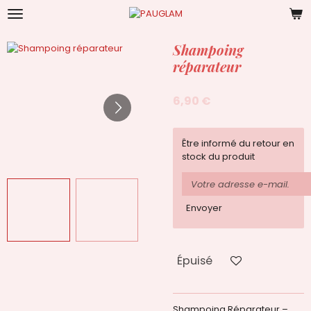
Passer
au
contenu
Shampoing
principal
réparateur
6,90 €
Être informé du retour en
stock du produit
Envoyer
Épuisé
Shampoing Réparateur –