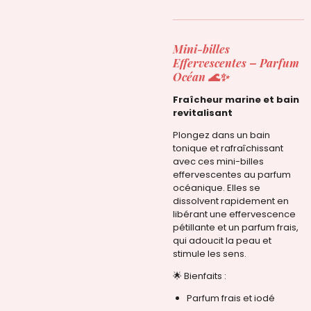
Mini-billes
Effervescentes –
Parfum
Océan
🌊✨
Fraîcheur marine et bain
revitalisant
Plongez dans un bain
tonique et rafraîchissant
avec ces mini-billes
effervescentes au parfum
océanique. Elles se
dissolvent rapidement en
libérant une effervescence
pétillante et un parfum frais,
qui adoucit la peau et
stimule les sens.
🌟 Bienfaits :
Parfum frais et iodé