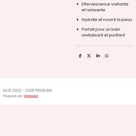
Effervescence vivifiante
et relaxante
Hydrate et nourrit la peau
Parfait pour un bain
revitalisant et purifiant
P
P
P
P
a
a
a
a
r
r
r
r
t
t
t
t
a
a
a
a
g
g
g
g
e
e
e
e
r
r
r
r
ire © 2022 - 2026 PAUGLAM
Propulsé par
Webador