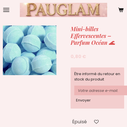
Passer
au
contenu
principal
Mini-billes
Effervescentes –
Parfum Océan 🌊
0,80 €
Être informé du retour en
stock du produit
Envoyer
Épuisé