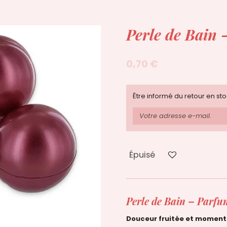
Perle de Bain 
0,70 €
Être informé du retour en st
Épuisé
Perle de Bain –
Parfu
Douceur fruitée et momen