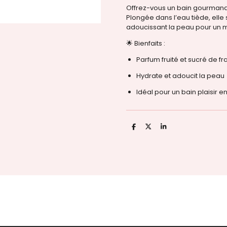
Offrez-vous un bain gourmand 
Plongée dans l’eau tiède, elle 
adoucissant la peau pour un 
🌟 Bienfaits :
Parfum fruité et sucré de fr
Hydrate et adoucit la peau
Idéal pour un bain plaisir e
P
P
P
a
a
a
r
r
r
t
t
t
a
a
a
g
g
g
e
e
e
r
r
r