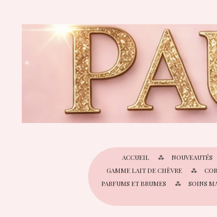
Passer
au
contenu
principal
ACCUEIL
NOUVEAUTÉS
GAMME LAIT DE CHÈVRE
COR
PARFUMS ET BRUMES
SOINS M