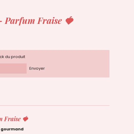
– Parfum Fraise 🍓
ock du produit
Envoyer
m Fraise
🍓
t gourmand