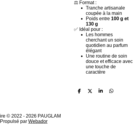
⚖️ Format :
Tranche artisanale
coupée à la main
Poids entre
100 g et
130 g
✅ Idéal pour :
Les hommes
cherchant un soin
quotidien au parfum
élégant
Une routine de soin
douce et efficace avec
une touche de
caractère
P
P
P
P
a
a
a
a
r
r
r
r
t
t
t
t
a
a
a
a
ire © 2022 - 2026 PAUGLAM
g
g
g
g
Propulsé par
Webador
e
e
e
e
r
r
r
r