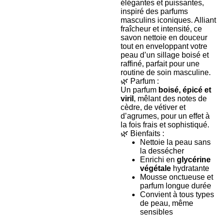
élégantes et puissantes,
inspiré des parfums
masculins iconiques. Alliant
fraîcheur et intensité, ce
savon nettoie en douceur
tout en enveloppant votre
peau d’un sillage boisé et
raffiné, parfait pour une
routine de soin masculine.
🌿 Parfum :
Un parfum
boisé, épicé et
viril
, mêlant des notes de
cèdre, de vétiver et
d’agrumes, pour un effet à
la fois frais et sophistiqué.
🌿 Bienfaits :
Nettoie la peau sans
la dessécher
Enrichi en
glycérine
végétale
hydratante
Mousse onctueuse et
parfum longue durée
Convient à tous types
de peau, même
sensibles