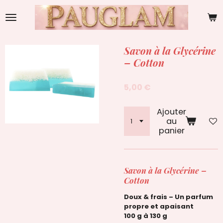
Passer
au
contenu
principal
Savon à la Glycérine
– Cotton
5,00 €
Ajouter
au
panier
Savon à la Glycérine –
Cotton
Doux & frais – Un parfum
propre et apaisant
100 g à 130 g