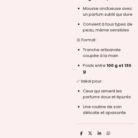
Mousse onctueuse avec
un parfum subtil qui dure
Convient à tous types de
peau, même sensibles
⚖️ Format :
Tranche artisanale
coupée à la main
Poids entre
100 g et 130
g
✅ Idéal pour :
Ceux qui aiment les
parfums doux et épurés
Une routine de soin
délicate et apaisante
P
P
P
P