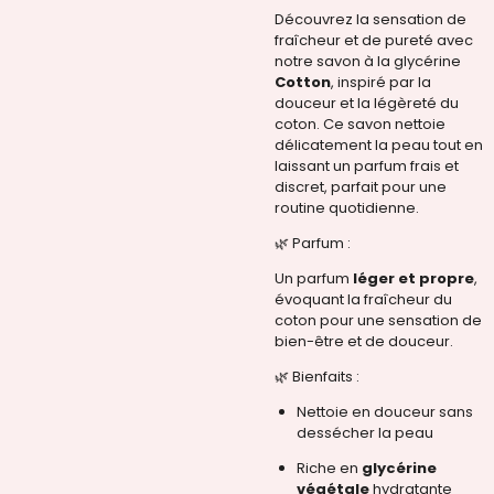
Découvrez la sensation de
fraîcheur et de pureté avec
notre savon à la glycérine
Cotton
, inspiré par la
douceur et la légèreté du
coton. Ce savon nettoie
délicatement la peau tout en
laissant un parfum frais et
discret, parfait pour une
routine quotidienne.
🌿 Parfum :
Un parfum
léger et propre
,
évoquant la fraîcheur du
coton pour une sensation de
bien-être et de douceur.
🌿 Bienfaits :
Nettoie en douceur sans
dessécher la peau
Riche en
glycérine
végétale
hydratante