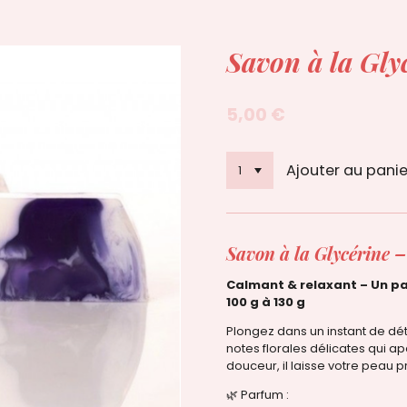
Savon à la Gly
5,00 €
Ajouter au panie
Savon à la Glycérine 
Calmant & relaxant – Un pa
100 g à 130 g
Plongez dans un instant de dé
notes florales délicates qui ap
douceur, il laisse votre peau
🌿 Parfum :