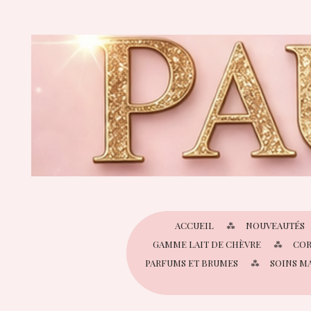
Passer
au
contenu
principal
ACCUEIL
NOUVEAUTÉS
GAMME LAIT DE CHÈVRE
COR
PARFUMS ET BRUMES
SOINS M