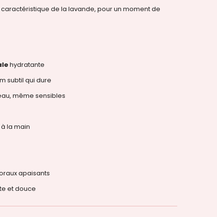
, caractéristique de la lavande, pour un moment de
ale
hydratante
 subtil qui dure
peau, même sensibles
à la main
oraux apaisants
nte et douce