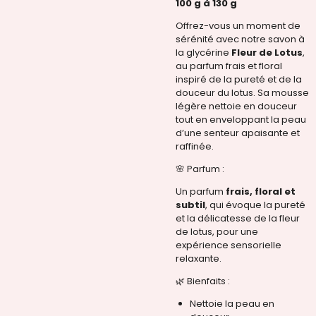
100 g à 130 g
Offrez-vous un moment de
sérénité avec notre savon à
la glycérine
Fleur de Lotus
,
au parfum frais et floral
inspiré de la pureté et de la
douceur du lotus. Sa mousse
légère nettoie en douceur
tout en enveloppant la peau
d’une senteur apaisante et
raffinée.
🌸 Parfum :
Un parfum
frais, floral et
subtil
, qui évoque la pureté
et la délicatesse de la fleur
de lotus, pour une
expérience sensorielle
relaxante.
🌿 Bienfaits :
Nettoie la peau en