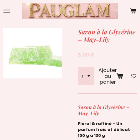
Passer
au
contenu
principal
Savon à la Glycérine
– May-Lily
5,00 €
Ajouter
au
panier
Savon à la Glycérine –
May-Lily
Floral & raffiné – Un
parfum frais et délicat
100 g à 130 g