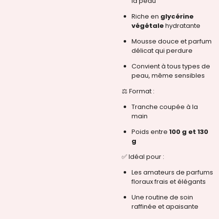
la peau
Riche en
glycérine
végétale
hydratante
Mousse douce et parfum
délicat qui perdure
Convient à tous types de
peau, même sensibles
⚖️ Format :
Tranche coupée à la
main
Poids entre
100 g et 130
g
✅ Idéal pour :
Les amateurs de parfums
floraux frais et élégants
Une routine de soin
raffinée et apaisante