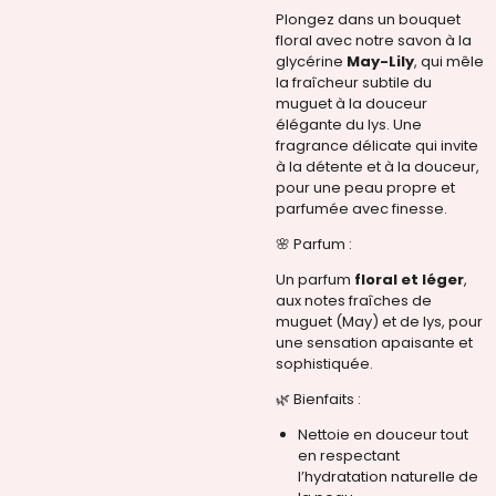
Plongez dans un bouquet
floral avec notre savon à la
glycérine
May-Lily
, qui mêle
la fraîcheur subtile du
muguet à la douceur
élégante du lys. Une
fragrance délicate qui invite
à la détente et à la douceur,
pour une peau propre et
parfumée avec finesse.
🌸 Parfum :
Un parfum
floral et léger
,
aux notes fraîches de
muguet (May) et de lys, pour
une sensation apaisante et
sophistiquée.
🌿 Bienfaits :
Nettoie en douceur tout
en respectant
l’hydratation naturelle de