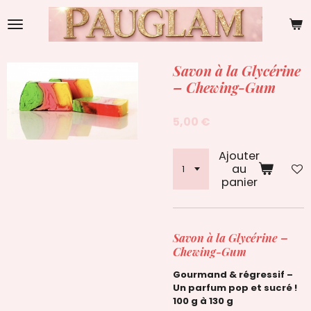
Passer
au
contenu
principal
Savon à la Glycérine
– Chewing-Gum
5,00 €
Ajouter
au
panier
Savon à la Glycérine –
Chewing-Gum
Gourmand & régressif –
Un parfum pop et sucré !
100 g à 130 g