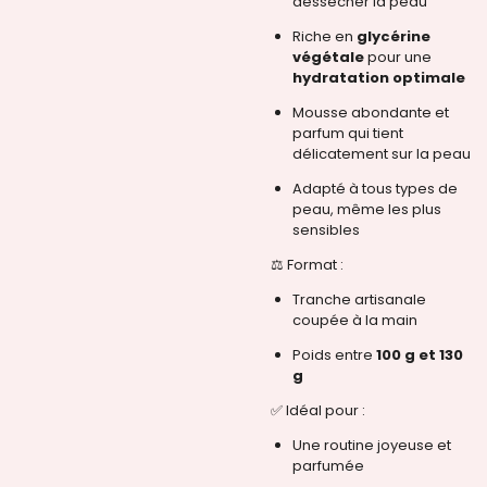
dessécher la peau
Riche en
glycérine
végétale
pour une
hydratation optimale
Mousse abondante et
parfum qui tient
délicatement sur la peau
Adapté à tous types de
peau, même les plus
sensibles
⚖️ Format :
Tranche artisanale
coupée à la main
Poids entre
100 g et 130
g
✅ Idéal pour :
Une routine joyeuse et
parfumée