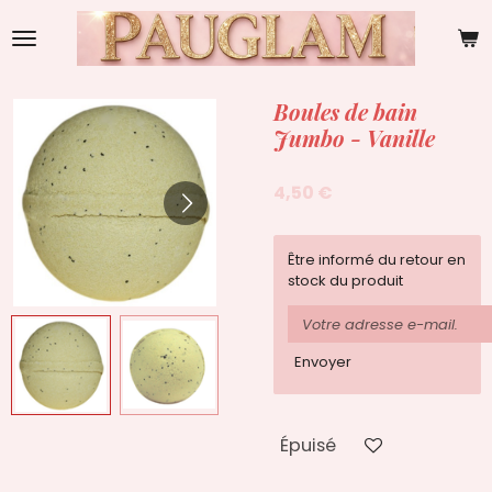
Passer
au
contenu
principal
Boules de bain
Jumbo - Vanille
4,50 €
Être informé du retour en
stock du produit
Envoyer
Épuisé