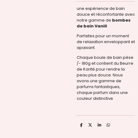
une expérience de bain
douce et réconfortante avec
notre gamme de
bombes
de bain Vanill
Parfaites pour un moment
de relaxation enveloppant et
apaisant.
Chaque boule de bain pèse
/- 180g et contient du Beurre
de Karité pour rendre la
peau plus douce. Nous
avons une gamme de
parfums fantastiques,
chaque parfum dans une
couleur distinctive
P
P
P
P
a
a
a
a
r
r
r
r