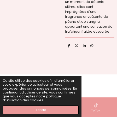
un moment de détente
ultime, elles sont
imprégnées d'une
fragrance envoûtante de
pêche et de sangria,
apportant une sensation de
fraîcheur fruitée et sucrée
P
P
P
P
a
a
a
a
r
r
r
r
t
t
t
t
a
a
a
a
g
g
g
g
e
e
e
e
r
r
r
r
Ce site utilise des cookies afin d’améliorer
votre expérience utilisateur et vous
ire © 2022 - 2026 PAUGLAM
proposer des annonces personnalisées. En
Propulsé par
Webador
continuant d'utiliser ce site, vous confirmez
que vous acceptez notre politique
d’utilisation des cookies.
Accord
E-mail
Carte
TikTok