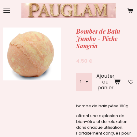
Passer
au
contenu
principal
Bombes de Bain
Jumbo - Pêche
Sangria
4,50 €
Ajouter
au
panier
bombe de bain pèse 180g
offrant une explosion de
bien-être et de relaxation
dans chaque utilisation.
Parfaitement conçues pour