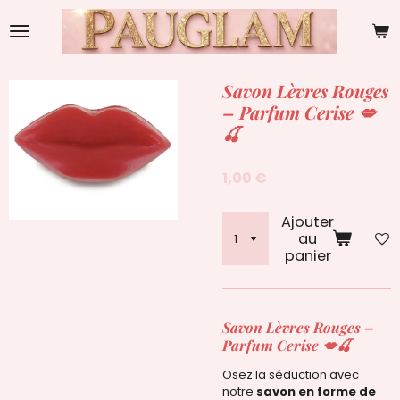
Passer
au
contenu
principal
Savon Lèvres Rouges
– Parfum Cerise 💋
🍒
1,00 €
Ajouter
au
panier
Savon Lèvres Rouges –
Parfum Cerise
💋🍒
Osez la séduction avec
notre
savon en forme de