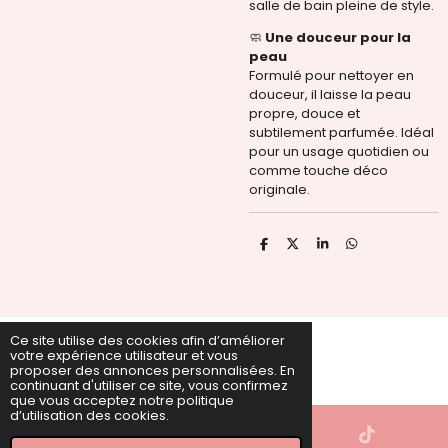
salle de bain pleine de style.
🧼
Une douceur pour la
peau
Formulé pour nettoyer en
douceur, il laisse la peau
propre, douce et
subtilement parfumée. Idéal
pour un usage quotidien ou
comme touche déco
originale.
P
P
P
P
a
a
a
a
r
r
r
r
t
t
t
t
a
a
a
a
g
g
g
g
e
e
e
e
Ce site utilise des cookies afin d’améliorer
r
r
r
r
votre expérience utilisateur et vous
ire © 2022 - 2026 PAUGLAM
proposer des annonces personnalisées. En
Propulsé par
Webador
continuant d'utiliser ce site, vous confirmez
que vous acceptez notre politique
d’utilisation des cookies.