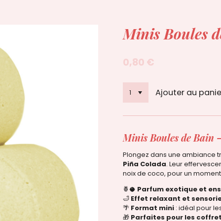
Minis Boules d
0,80 €
Ajouter au panie
Minis Boules de Bain 
Plongez dans une ambiance t
Piña Colada
. Leur effervesc
noix de coco, pour un moment 
🍍🥥
Parfum exotique et ens
🛁
Effet relaxant et sensori
🌴
Format mini
: idéal pour le
🎁
Parfaites pour les coffr