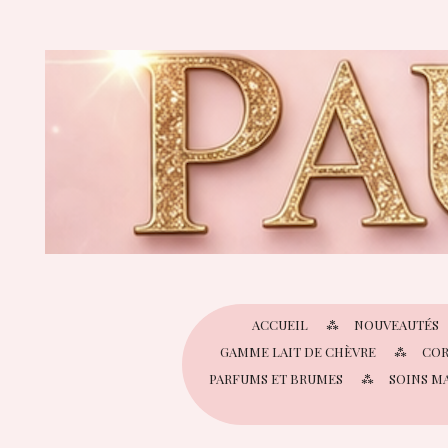
Passer
au
contenu
principal
ACCUEIL
NOUVEAUTÉS
GAMME LAIT DE CHÈVRE
COR
PARFUMS ET BRUMES
SOINS M