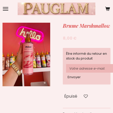
Passer
au
contenu
principal
Brume Marshmallow
8,00 €
Être informé du retour en
stock du produit
Envoyer
Épuisé