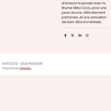
d’évasion tropicale avec la
Brume Milky Coco, pour une
peau douce, délicatement
parfumée, et une sensation
de bien-être immédiate.
P
P
P
P
a
a
a
a
r
r
r
r
t
t
t
t
a
a
a
a
g
g
g
g
e
e
e
e
r
r
r
r
ire © 2022 - 2026 PAUGLAM
Propulsé par
Webador