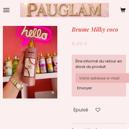
Passer
au
contenu
principal
Brume Milky coco
8,00 €
Être informé du retour en
stock du produit
Envoyer
Épuisé