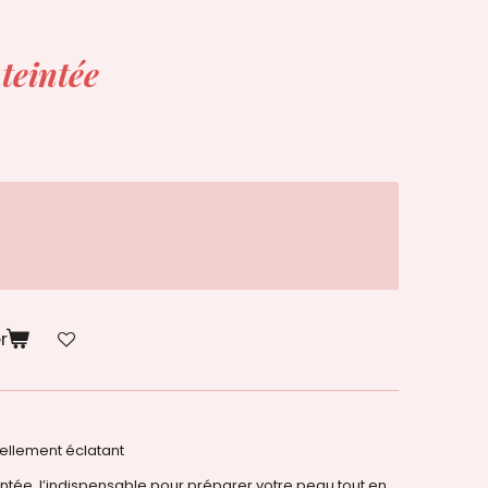
 teintée
r
urellement éclatant
ntée, l’indispensable pour préparer votre peau tout en