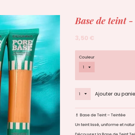
Base de teint -
3,50 €
Couleur
Ajouter au panie
💄 Base de Teint – Teintée
Un teint lissé, uniforme et nat
Découvrez la Base de Teint Tei