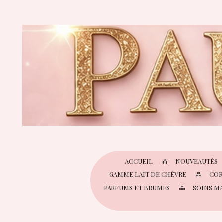
Passer
au
contenu
principal
ACCUEIL
NOUVEAUTÉS
GAMME LAIT DE CHÈVRE
COR
PARFUMS ET BRUMES
SOINS M