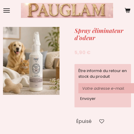
Passer
au
contenu
principal
Spray éliminateur
d’odeur
5,90 €
Être informé du retour en
stock du produit
Envoyer
Épuisé