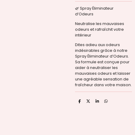
🌿 Spray Éliminateur
d’Odeurs
Neutralise les mauvaises
odeurs et rafraîchit votre
intérieur
Dites adieu aux odeurs
indésirables grâce à notre
Spray Éliminateur d’Odeurs.
Sa formule est conçue pour
aider à neutraliser les
mauvaises odeurs et laisser
une agréable sensation de
fraîcheur dans votre maison.
P
P
P
P
a
a
a
a
r
r
r
r
t
t
t
t
a
a
a
a
g
g
g
g
e
e
e
e
r
r
r
r