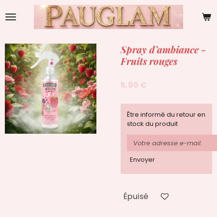
Passer
au
contenu
principal
Spray d’ambiance -
Fruits rouges
5,90 €
Être informé du retour en
stock du produit
Envoyer
Épuisé