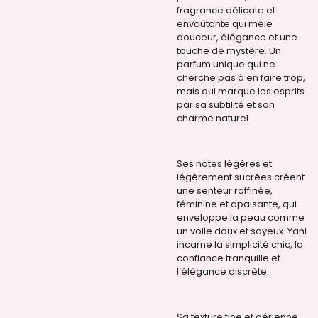
fragrance délicate et
envoûtante qui mêle
douceur, élégance et une
touche de mystère. Un
parfum unique qui ne
cherche pas à en faire trop,
mais qui marque les esprits
par sa subtilité et son
charme naturel.
Ses notes légères et
légèrement sucrées créent
une senteur raffinée,
féminine et apaisante, qui
enveloppe la peau comme
un voile doux et soyeux. Yani
incarne la simplicité chic, la
confiance tranquille et
l’élégance discrète.
Sa texture fine et aérienne