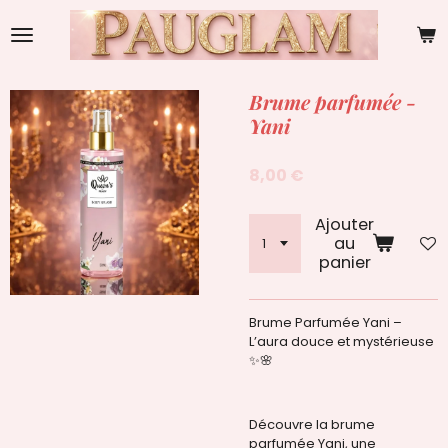
Passer
au
contenu
principal
Brume parfumée -
Yani
8,00 €
Ajouter
au
panier
Brume Parfumée Yani –
L’aura douce et mystérieuse
✨🌸
Découvre la brume
parfumée Yani, une