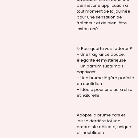
permet une application à
tout moment de la journée
pour une sensation de
fraîcheur et de bien-être
instantané.
✨
Pourquoi tu vas l’adorer ?
– Une fragrance douce,
élégante et mystérieuse
– Un parfum subtil mais
captivant
– Une brume légère parfaite
au quotidien
– Idéale pour une aura chic
et naturelle
Adopte la brume Yani et
laisse derrière toi une
empreinte délicate, unique
et inoubliable.