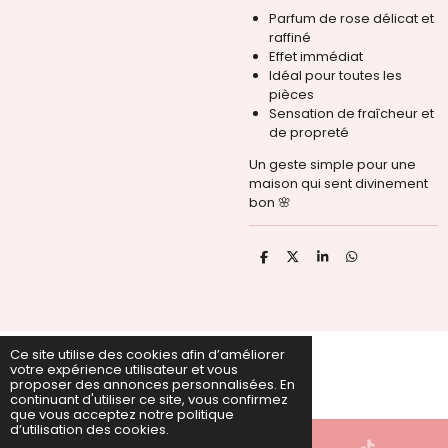
Parfum de rose délicat et
raffiné
Effet immédiat
Idéal pour toutes les
pièces
Sensation de fraîcheur et
de propreté
Un geste simple pour une
maison qui sent divinement
bon 🌸
P
P
P
P
a
a
a
a
r
r
r
r
t
t
t
t
a
a
a
a
g
g
g
g
e
e
e
e
r
r
r
r
Ce site utilise des cookies afin d’améliorer
votre expérience utilisateur et vous
ire © 2022 - 2026 PAUGLAM
proposer des annonces personnalisées. En
Propulsé par
Webador
continuant d'utiliser ce site, vous confirmez
que vous acceptez notre politique
d’utilisation des cookies.