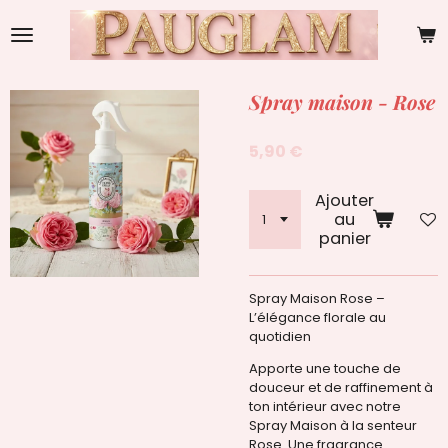
Passer
au
contenu
principal
Spray maison - Rose
5,90 €
Ajouter
au
panier
Spray Maison Rose –
L’élégance florale au
quotidien
Apporte une touche de
douceur et de raffinement à
ton intérieur avec notre
Spray Maison à la senteur
Rose. Une fragrance