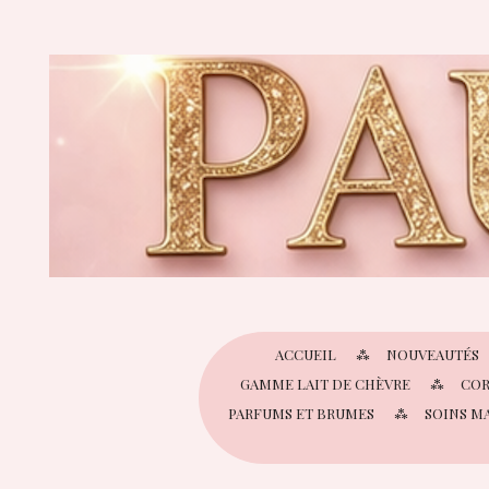
Passer
au
contenu
principal
ACCUEIL
NOUVEAUTÉS
GAMME LAIT DE CHÈVRE
COR
PARFUMS ET BRUMES
SOINS M