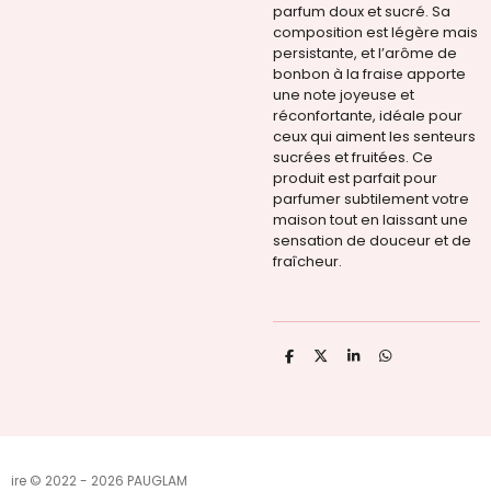
parfum doux et sucré. Sa
composition est légère mais
persistante, et l’arôme de
bonbon à la fraise apporte
une note joyeuse et
réconfortante, idéale pour
ceux qui aiment les senteurs
sucrées et fruitées. Ce
produit est parfait pour
parfumer subtilement votre
maison tout en laissant une
sensation de douceur et de
fraîcheur.
P
P
P
P
a
a
a
a
r
r
r
r
t
t
t
t
a
a
a
a
g
g
g
g
e
e
e
e
r
r
r
r
ire © 2022 - 2026 PAUGLAM