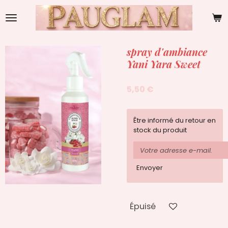
Passer
au
contenu
principal
spray d'ambiance
Yani Yara Sweet
5,50 €
Être informé du retour en
stock du produit
Envoyer
Épuisé