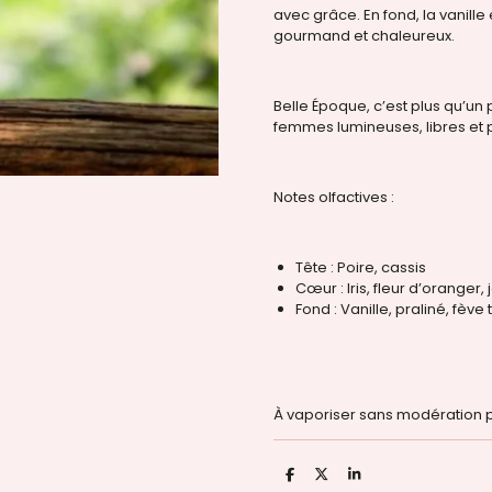
avec grâce. En fond, la vanille
gourmand et chaleureux.
Belle Époque, c’est plus qu’un 
femmes lumineuses, libres et p
Notes olfactives :
Tête : Poire, cassis
Cœur : Iris, fleur d’oranger,
Fond : Vanille, praliné, fève
À vaporiser sans modération p
P
P
P