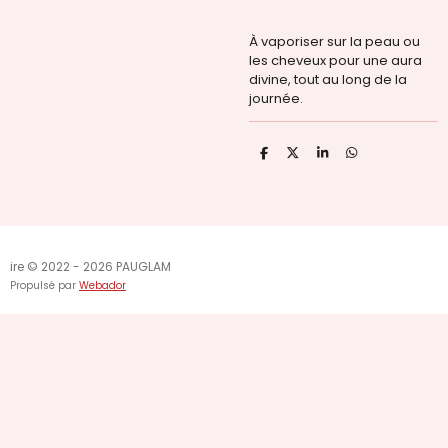
À vaporiser sur la peau ou
les cheveux pour une aura
divine, tout au long de la
journée.
P
P
P
P
a
a
a
a
r
r
r
r
t
t
t
t
a
a
a
a
g
g
g
g
e
e
e
e
r
r
r
r
ire © 2022 - 2026 PAUGLAM
Propulsé par
Webador