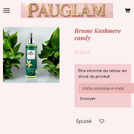
Passer
au
contenu
principal
Brume Kashmere
candy
8,00 €
Être informé du retour en
stock du produit
Envoyer
Épuisé