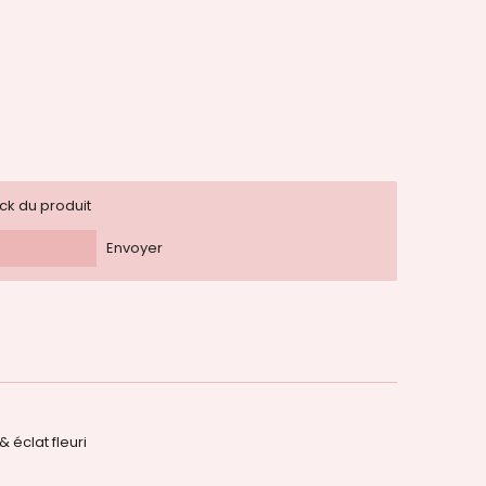
ock du produit
Envoyer
 éclat fleuri