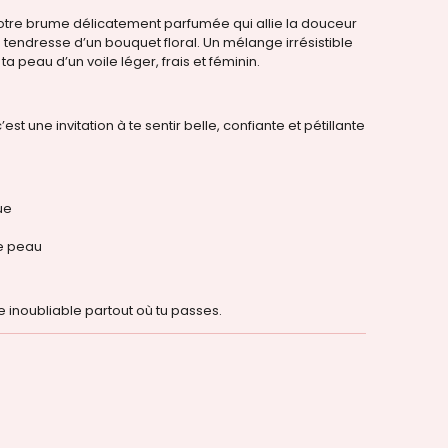
notre brume délicatement parfumée qui allie la douceur
a tendresse d’un bouquet floral. Un mélange irrésistible
 ta peau d’un voile léger, frais et féminin.
’est une invitation à te sentir belle, confiante et pétillante
ue
de peau
e inoubliable partout où tu passes.