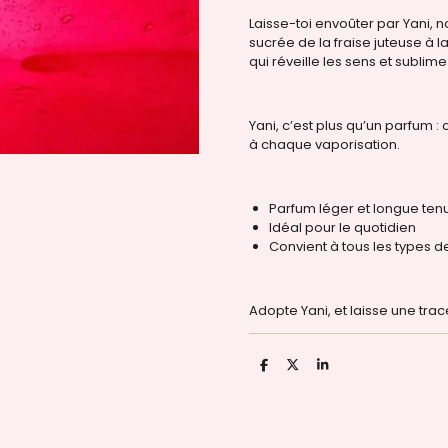
Laisse-toi envoûter par Yani, 
sucrée de la fraise juteuse à l
qui réveille les sens et sublime
Yani, c’est plus qu’un parfum : c
à chaque vaporisation.
Parfum léger et longue ten
Idéal pour le quotidien
Convient à tous les types 
Adopte Yani, et laisse une trac
P
P
P
a
a
a
r
r
r
t
t
t
a
a
a
g
g
g
e
e
e