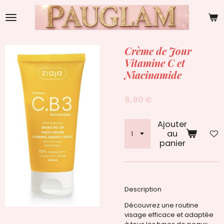
Passer
au
contenu
principal
Crème de Jour
Vitamine C et
Niacinamide
8,90 €
Ajouter
au
panier
Description
Découvrez une routine
visage efficace et adaptée