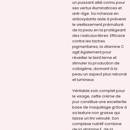
un puissant allié connu pour
ses vertus illuminatrices et
anti-âge. Sa richesse en
antioxydants aide à prévenir
le vieillissement prématuré
de la peau en la protégeant
des radicaux libres. Efficace
contre les taches
pigmentaires, la vitamine C
agit également pour
réveiller le teint terne et
stimuler la production de
collagène, donnant à la
peau un aspect plus rebondi
et lumineux.
Véritable soin complet pour
le visage, cette crème de
jour constitue une excellente
base de maquillage grâce à
sa texture non grasse qui
laisse un fini velouté. Son
complexe nutritif combine
de la vitamine E, de la