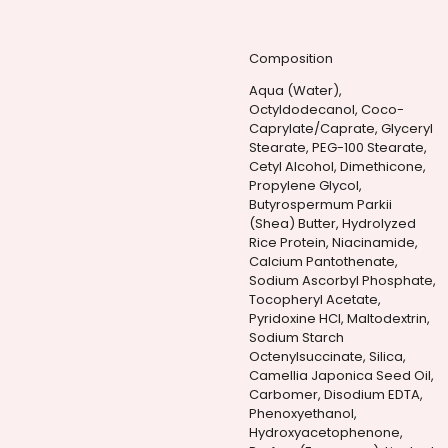
Composition
Aqua (Water),
Octyldodecanol, Coco-
Caprylate/Caprate, Glyceryl
Stearate, PEG-100 Stearate,
Cetyl Alcohol, Dimethicone,
Propylene Glycol,
Butyrospermum Parkii
(Shea) Butter, Hydrolyzed
Rice Protein, Niacinamide,
Calcium Pantothenate,
Sodium Ascorbyl Phosphate,
Tocopheryl Acetate,
Pyridoxine HCl, Maltodextrin,
Sodium Starch
Octenylsuccinate, Silica,
Camellia Japonica Seed Oil,
Carbomer, Disodium EDTA,
Phenoxyethanol,
Hydroxyacetophenone,